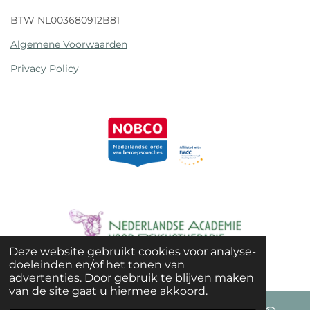
BTW NL003680912B81
Algemene Voorwaarden
Privacy Policy
Deze website gebruikt cookies voor analyse-
© 2021 - 2026 SoulCharge
doeleinden en/of het tonen van
advertenties. Door gebruik te blijven maken
van de site gaat u hiermee akkoord.