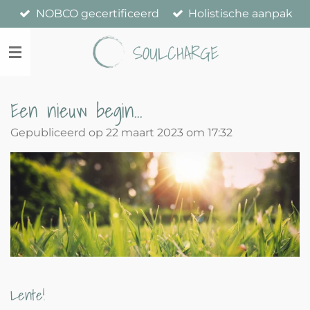
NOBCO gecertificeerd
Holistische aanpak
Ga
direct
SOULCHARGE
naar
de
hoofdinhoud
Een nieuw begin...
Gepubliceerd op 22 maart 2023 om 17:32
Lente!