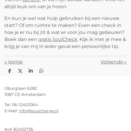
altijd leuk om van je horen.
En kun je wel wat hulp gebruiken bij een nieuwe
start? Of om ruimte te maken? Even een check in
hoe je er nu bij zit & wat er voor jou mag gebeuren?
Boek dan een
gratis SoulCheck
. Kijk ik met je mee &
krijg je van mij in ieder geval een persoonlijke tip.
«
Vorige
Volgende
»
D
D
S
D
e
e
h
e
l
e
a
l
e
l
r
e
IJburglaan 628C
n
e
n
1087 CE Amsterdam
Tel: 06-12453064
E-Mail:
info@soulcharge.nl
KvK 82402736