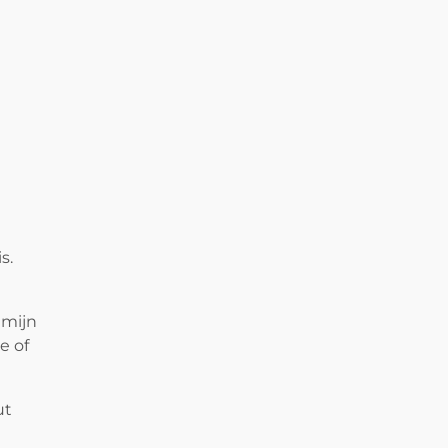
s.
 mijn
e of
ut