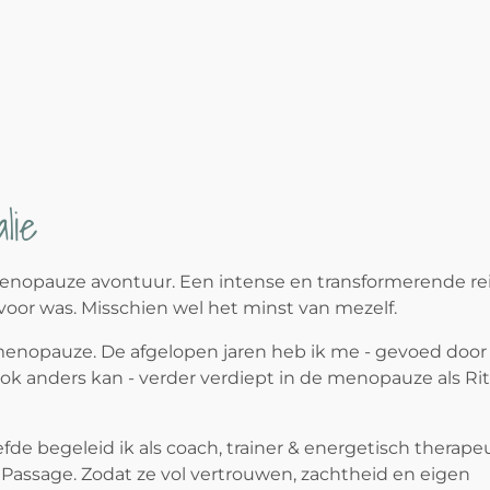
lie
-menopauze avontuur. Een intense en transformerende rei
oor was. Misschien wel het minst van mezelf.
 menopauze. De afgelopen jaren heb ik me - gevoed door
ok anders kan - verder verdiept in de menopauze als Rit
efde begeleid ik als coach, trainer & energetisch therape
assage. Zodat ze vol vertrouwen, zachtheid en eigen