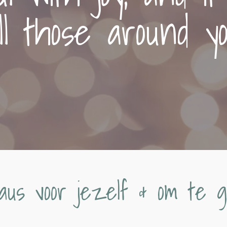
ll those around y
aus voor jezelf & om te 