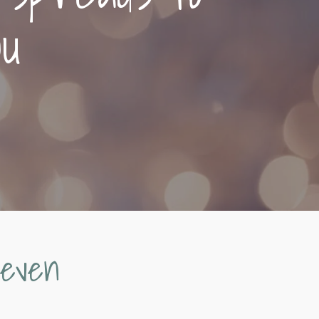
ou
geven