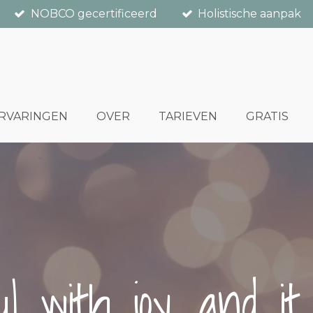
NOBCO gecertificeerd
Holistische aanpak
RVARINGEN
OVER
TARIEVEN
GRATIS
oul with joy, and i