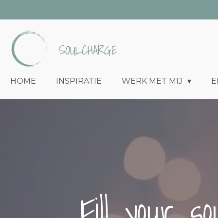
Ga
direct
naar
SOULCHARGE
de
hoofdinhoud
HOME
INSPIRATIE
WERK MET MIJ
E
Fill your s