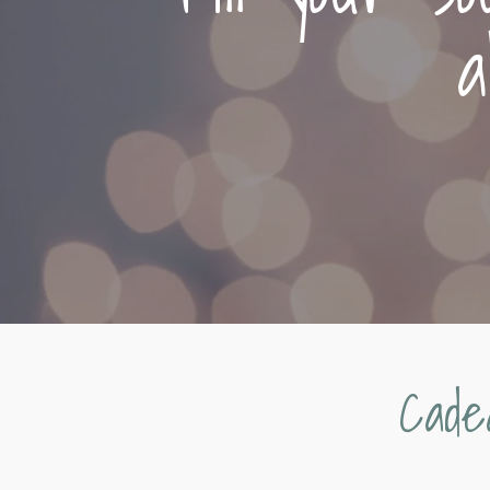
a
Cade