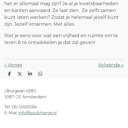
het er allemaal mag zijn? Je al je kwetsbaarheden
en kanten aanvaard. Ze laat zien. Ze zelfs samen
kunt laten werken? Zodat je helemaal jezelf kunt
zijn. Jezelf omarmen. Met alles.
Stel je eens voor wat een vrijheid en ruimte om te
leren & te ontwikkelen je dat zal geven!
«
Vorige
Volgende
»
D
D
S
D
e
e
h
e
l
e
a
l
e
l
r
e
IJburglaan 628C
n
e
n
1087 CE Amsterdam
Tel: 06-12453064
E-Mail:
info@soulcharge.nl