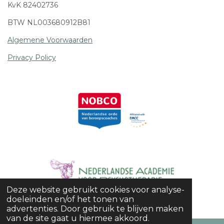
KvK 82402736
BTW NL003680912B81
Algemene Voorwaarden
Privacy Policy
Deze website gebruikt cookies voor analyse-
© 2021 - 2026 SoulCharge
doeleinden en/of het tonen van
advertenties. Door gebruik te blijven maken
van de site gaat u hiermee akkoord.