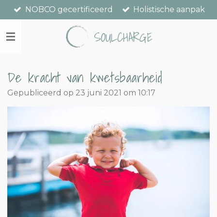
NOBCO gecertificeerd
Holistische aanpak
Ga
direct
SOULCHARGE
naar
de
hoofdinhoud
De kracht van kwetsbaarheid
Gepubliceerd op 23 juni 2021 om 10:17