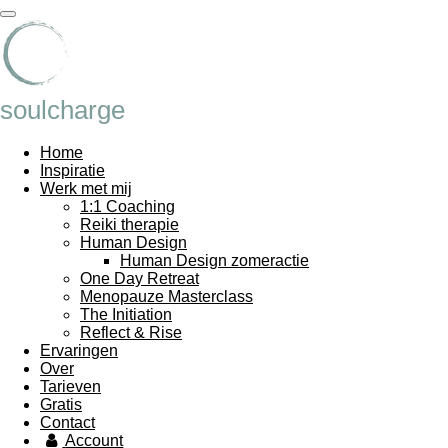
Ga
direct
naar
de
hoofdinhoud
soulcharge
Home
Inspiratie
Werk met mij
1:1 Coaching
Reiki therapie
Human Design
Human Design zomeractie
One Day Retreat
Menopauze Masterclass
The Initiation
Reflect & Rise
Ervaringen
Over
Tarieven
Gratis
Contact
Account