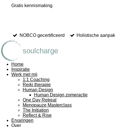
Gratis kennismaking
NOBCO gecertificeerd
Holistische aanpak
soulcharge
Home
Inspiratie
Werk met mij
1:1 Coaching
Reiki therapie
Human Design
Human Design zomeractie
One Day Retreat
Menopauze Masterclass
The Initiation
Reflect & Rise
Ervaringen
Over