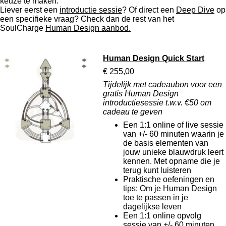
keuze te maken.
Liever eerst een
introductie sessie
? Of direct een
Deep Dive
op
een specifieke vraag? Check dan de rest van het
SoulCharge
Human Design aanbod.
Human Design Quick Start
€ 255,00
Tijdelijk met cadeaubon voor een
gratis Human Design
introductiesessie t.w.v. €50 om
cadeau te geven
Een 1:1 online of live sessie
van +/- 60 minuten waarin je
de basis elementen van
jouw unieke blauwdruk leert
kennen. Met opname die je
terug kunt luisteren
Praktische oefeningen en
tips: Om je Human Design
toe te passen in je
dagelijkse leven
Een 1:1 online opvolg
sessie van +/- 60 minuten.