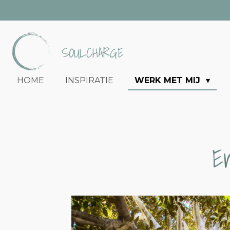
Ga
direct
naar
SOULCHARGE
de
hoofdinhoud
HOME
INSPIRATIE
WERK MET MIJ
E