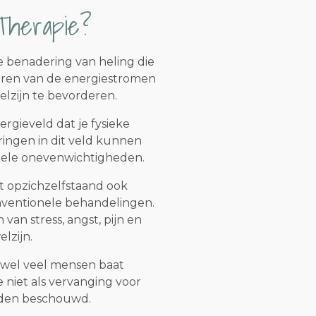
Therapie?
he benadering van heling die
ceren van de energiestromen
lzijn te bevorderen.
rgieveld dat je fysieke
ringen in dit veld kunnen
ituele onevenwichtigheden.
t opzichzelfstaand ook
nventionele behandelingen.
an stress, angst, pijn en
lzijn.
oewel veel mensen baat
 niet als vervanging voor
den beschouwd.