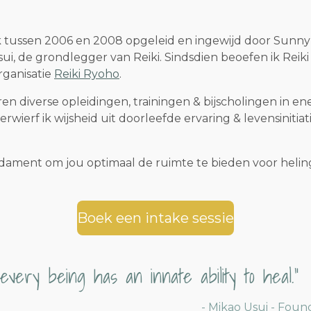
ik tussen 2006 en 2008 opgeleid en ingewijd door Sunny
Usui, de grondlegger van Reiki. Sindsdien beoefen ik
Reiki
rganisatie
Reiki Ryoho
.
en diverse opleidingen, trainingen & bijscholingen in en
rwierf ik wijsheid uit doorleefde ervaring & levensinitia
undament om jou optimaal de ruimte te bieden voor helin
Boek een intake sessie
every being has an innate ability to heal."
- Mikao Usui - Foun