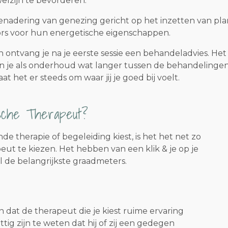
welzijn te bevorderen.
 benadering van genezing gericht op het inzetten van pla
ors voor hun energetische eigenschappen.
n ontvang je na je eerste sessie een behandeladvies. Het 
 kun je als onderhoud wat langer tussen de behandelin
 het er steeds om waar jij je goed bij voelt.
tische Therapeut?
nde therapie of begeleiding kiest, is het het net zo
peut te kiezen. Het hebben van een klik & je op je
l de belangrijkste graadmeters.
en dat de therapeut die je kiest ruime ervaring
tig zijn te weten dat hij of zij een gedegen