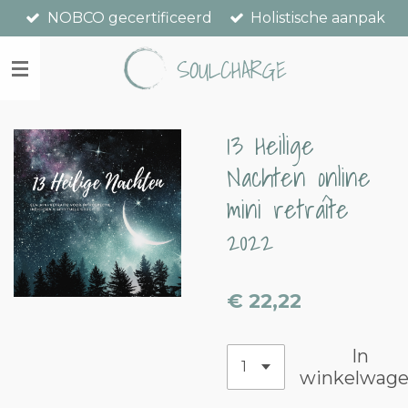
NOBCO gecertificeerd
Holistische aanpak
Ga
direct
SOULCHARGE
naar
de
hoofdinhoud
13 Heilige
Nachten online
mini retraîte
2022
€ 22,22
In
winkelwag