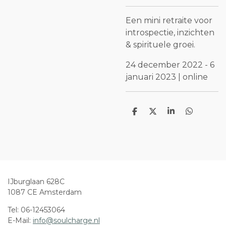
Een mini retraite voor
introspectie, inzichten
& spirituele groei.
24 december 2022 - 6
januari 2023 | online
D
D
S
D
e
e
h
e
l
e
a
l
e
l
r
e
n
e
n
IJburglaan 628C
1087 CE Amsterdam
Tel: 06-12453064
E-Mail:
info@soulcharge.nl