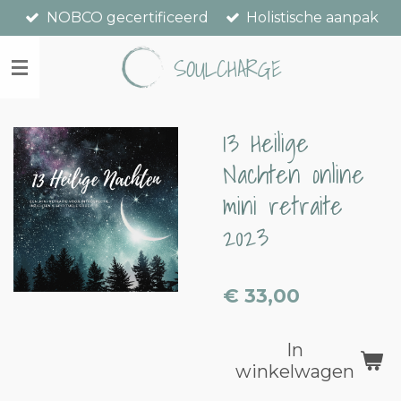
NOBCO gecertificeerd
Holistische aanpak
Ga
direct
SOULCHARGE
naar
de
hoofdinhoud
13 Heilige
Nachten online
mini retraite
2023
€ 33,00
In
winkelwagen