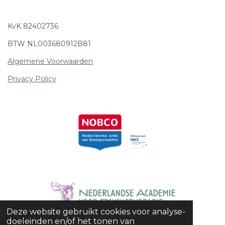
KvK 82402736
BTW NL003680912B81
Algemene Voorwaarden
Privacy Policy
Deze website gebruikt cookies voor analyse-
© 2021 - 2026 SoulCharge
doeleinden en/of het tonen van