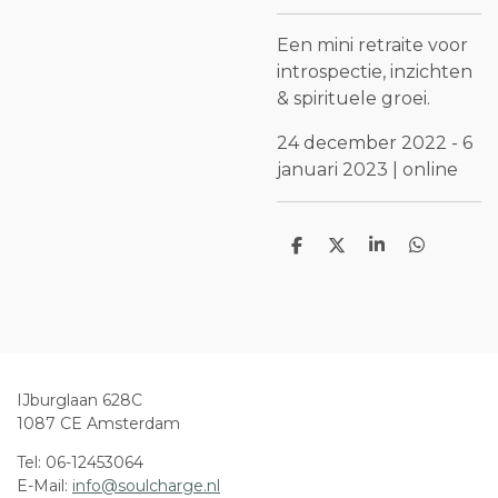
Een mini retraite voor
introspectie, inzichten
& spirituele groei.
24 december 2022 - 6
januari 2023 | online
D
D
S
D
e
e
h
e
l
e
a
l
e
l
r
e
n
e
n
IJburglaan 628C
1087 CE Amsterdam
Tel: 06-12453064
E-Mail:
info@soulcharge.nl