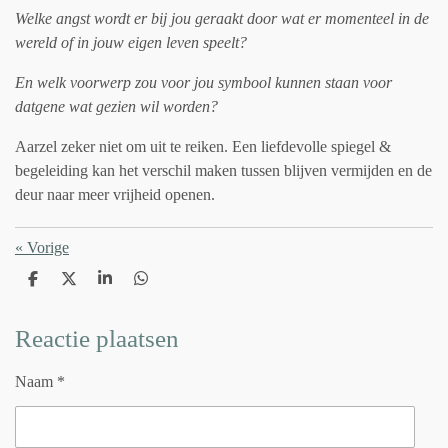
Welke angst wordt er bij jou geraakt door wat er momenteel in de
wereld of in jouw eigen leven speelt?
En welk voorwerp zou voor jou symbool kunnen staan voor
datgene wat gezien wil worden?
Aarzel zeker niet om uit te reiken. Een liefdevolle spiegel &
begeleiding kan het verschil maken tussen blijven vermijden en de
deur naar meer vrijheid openen.
«
Vorige
D
D
S
D
e
e
h
e
l
e
a
l
e
l
r
e
Reactie plaatsen
n
e
n
Naam *