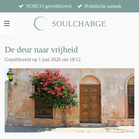
NOBCO gecertificeerd
Holistische aanpak
Ga
direct
naar
SOULCHARGE
de
hoofdinhoud
De deur naar vrijheid
Gepubliceerd op 1 juni 2026 om 18:12