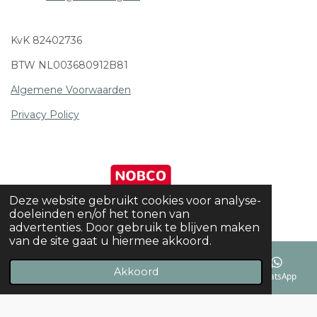
KvK 82402736
BTW NL003680912B81
Algemene Voorwaarden
Privacy Policy
Deze website gebruikt cookies voor analyse-
doeleinden en/of het tonen van
advertenties. Door gebruik te blijven maken
van de site gaat u hiermee akkoord.
Akkoord
E-mailadres
Telefoonnummer
Facebook
WhatsApp
© 2021 - 2026 SoulCharge