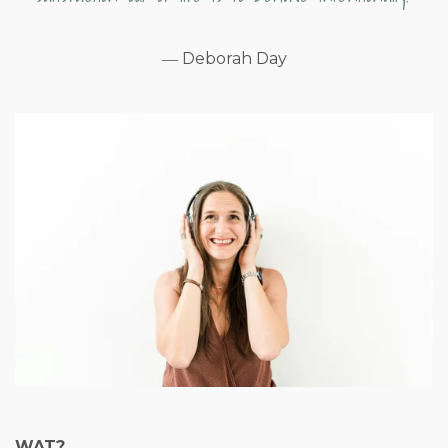
―
Deborah Day
WAT?