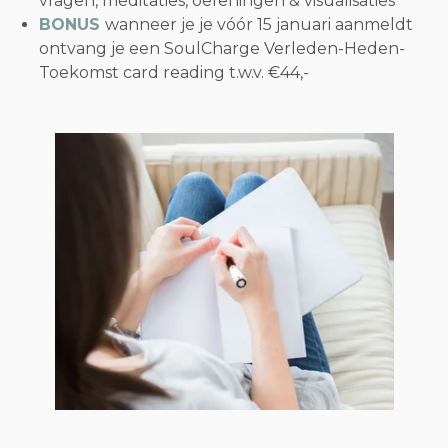
vragen, meditaties, oefeningen & visualisaties
BONUS
wanneer je je vóór 15 januari aanmeldt
ontvang je
e
en SoulCharge Verleden-Heden-
Toekomst card reading t.w.v. €44,-