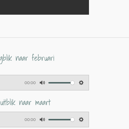
gblik naar februari
00:00
M
S
u
e
ruitblik naar maart
t
t
e
t
00:00
i
M
S
n