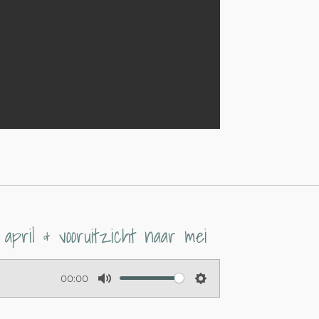
april & vooruitzicht naar mei
00:00
M
S
u
e