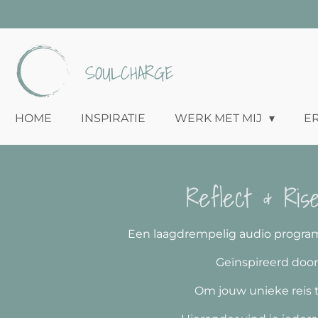
Ga
direct
naar
SOULCHARGE
de
hoofdinhoud
HOME
INSPIRATIE
WERK MET MIJ
E
Reflect & Ris
Een laagdrempelig audio program
Geïnspireerd door 
Om jouw unieke reis t