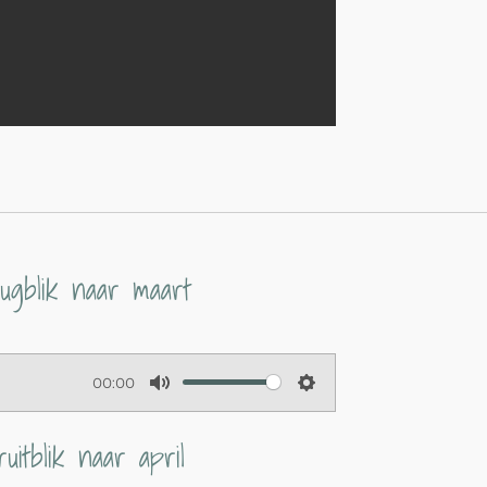
ugblik naar maart
00:00
M
S
u
e
ruitblik naar april
t
t